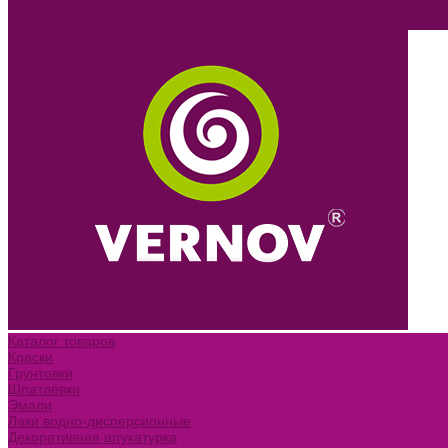
Схема проезда
Контакты
Каталог товаров
Краски
Грунтовки
Шпатлёвки
Эмали
Лаки водно-дисперсионные
Декоративная штукатурка