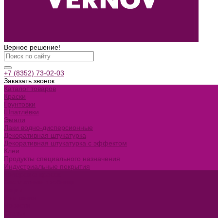
Верное решение!
+7 (8352) 73-02-03
Заказать звонок
Каталог товаров
Краски
Грунтовки
Шпатлёвки
Эмали
Лаки водно-дисперсионные
Декоративная штукатурка
Декоративная штукатурка с эффектом
Клеи
Продукты специального назначения
Индустриальные покрытия
Колеровка красок
Бесплатные пробники
Акции
Компания
Новости
Статьи