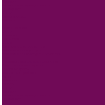
Вакансии
Политика конфиденциальности
Сертификаты
Статьи
Схема проезда
Контакты
...
Каталог товаров
Краски
Грунтовки
Шпатлёвки
Эмали
Лаки водно-дисперсионные
Декоративная штукатурка
Декоративная штукатурка с эффектом
Клеи
Продукты специального назначения
Индустриальные покрытия
Колеровка красок
Бесплатные пробники
Акции
Компания
Новости
Статьи
Вакансии
Политика конфиденциальности
Сертификаты
Статьи