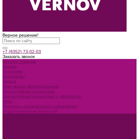
Верное решение!
+7 (8352) 73-02-03
Заказать звонок
Каталог товаров
Краски
Грунтовки
Шпатлёвки
Эмали
Лаки водно-дисперсионные
Декоративная штукатурка
Декоративная штукатурка с эффектом
Клеи
Продукты специального назначения
Индустриальные покрытия
Колеровка красок
Бесплатные пробники
Акции
Компания
Новости