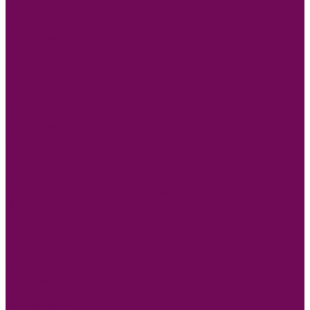
Статьи
Вакансии
Политика конфиденциальности
Сертификаты
Статьи
Схема проезда
Контакты
...
Каталог товаров
Краски
Грунтовки
Шпатлёвки
Эмали
Лаки водно-дисперсионные
Декоративная штукатурка
Декоративная штукатурка с эффектом
Клеи
Продукты специального назначения
Индустриальные покрытия
Колеровка красок
Бесплатные пробники
Акции
Компания
Новости
Статьи
Вакансии
Политика конфиденциальности
Сертификаты