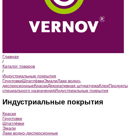
Главная
/
Каталог товаров
/
Индустриальные покрытия
Грунтовки
Шпатлёвки
Эмали
Лаки водно-
дисперсионные
Краски
Декоративная штукатурка
Клеи
Продукты
специального назначения
Индустриальные покрытия
Индустриальные покрытия
Краски
Грунтовки
Шпатлёвки
Эмали
Лаки водно-дисперсионные