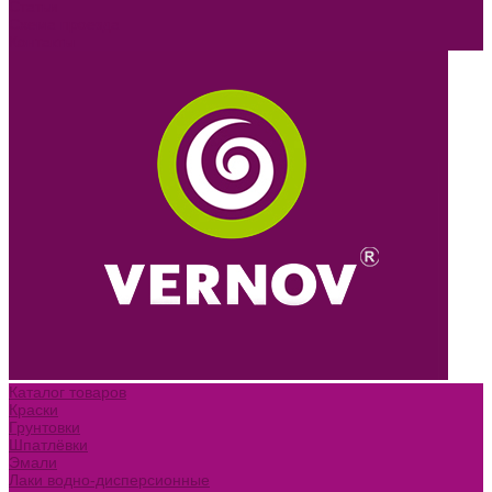
Статьи
Схема проезда
Контакты
Каталог товаров
Краски
Грунтовки
Шпатлёвки
Эмали
Лаки водно-дисперсионные