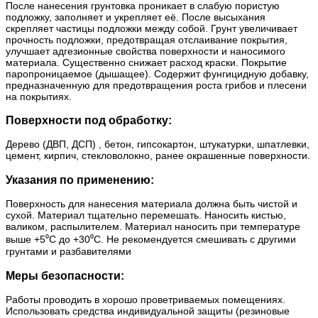
После нанесения грунтовка проникает в слабую пористую
подложку, заполняет и укрепляет её. После высыхания
скрепляет частицы подложки между собой. Грунт увеличивает
прочность подложки, предотвращая отслаивание покрытия,
улучшает адгезионные свойства поверхности и наносимого
материала. Существенно снижает расход краски. Покрытие
паропроницаемое (дышащее). Содержит фунгицидную добавку,
предназначенную для предотвращения роста грибов и плесени
на покрытиях.
Поверхности под обработку:
Дерево (ДВП, ДСП) , бетон, гипсокартон, штукатурки, шпатлевки,
цемент, кирпич, стекловолокно, ранее окрашенные поверхности.
Указания по применению:
Поверхность для нанесения материала должна быть чистой и
сухой. Материал тщательно перемешать. Наносить кистью,
валиком, распылителем. Материал наносить при температуре
выше +5⁰С до +30⁰С. Не рекомендуется смешивать с другими
грунтами и разбавителями
Меры безопасности:
Работы проводить в хорошо проветриваемых помещениях.
Использовать средства индивидуальной защиты (резиновые