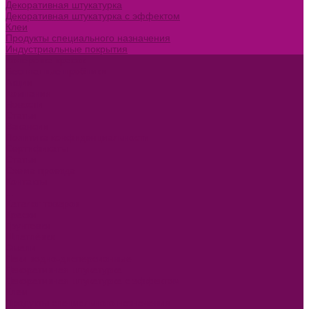
Декоративная штукатурка
Декоративная штукатурка с эффектом
Клеи
Продукты специального назначения
Индустриальные покрытия
Колеровка красок
Бесплатные пробники
Акции
Компания
Новости
Статьи
Вакансии
Политика конфиденциальности
Сертификаты
Статьи
Схема проезда
Контакты
...
Каталог товаров
Краски
Грунтовки
Шпатлёвки
Эмали
Лаки водно-дисперсионные
Декоративная штукатурка
Декоративная штукатурка с эффектом
Клеи
Продукты специального назначения