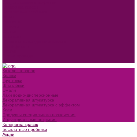
Индустриальные покрытия
Колеровка красок
Бесплатные пробники
Акции
Компания
Новости
Статьи
Вакансии
Политика конфиденциальности
Сертификаты
Статьи
Схема проезда
Контакты
Каталог товаров
Краски
Грунтовки
Шпатлёвки
Эмали
Лаки водно-дисперсионные
Декоративная штукатурка
Декоративная штукатурка с эффектом
Клеи
Продукты специального назначения
Индустриальные покрытия
Колеровка красок
Бесплатные пробники
Акции