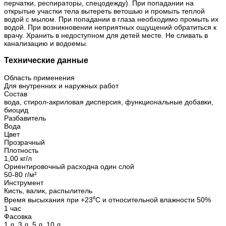
перчатки, респираторы, спецодежду). При попадании на
открытые участки тела вытереть ветошью и промыть теплой
водой с мылом. При попадании в глаза необходимо промыть их
водой. При возникновении неприятных ощущений обратиться к
врачу. Хранить в недоступном для детей месте. Не сливать в
канализацию и водоемы.
Технические данные
Область применения
Для внутренних и наружных работ
Состав
вода, стирол-акриловая дисперсия, функциональные добавки,
биоцид
Разбавитель
Вода
Цвет
Прозрачный
Плотность
1,00 кг/л
Ориентировочный расходна один слой
50-80 г/м²
Инструмент
Кисть, валик, распылитель
Время высыхания при +23⁰С и относительной влажности 50%
1 час
Фасовка
1 л, 3 л, 5 л, 10 л